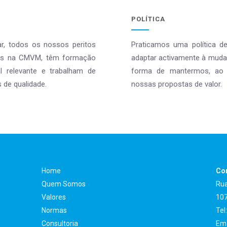
POLÍTICA
ar, todos os nossos peritos
Praticamos uma política d
ritos na CMVM, têm formação
adaptar activamente à muda
nal relevante e trabalham de
forma de mantermos, ao 
s de qualidade.
nossas propostas de valor.
Home
Con
Quem Somos
Rua
Valores
107
Normas
Tel
Consultoria
Ema