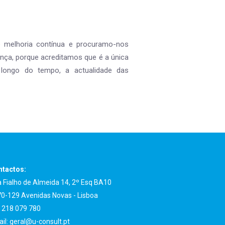
e melhoria contínua e procuramo-nos
nça, porque acreditamos que é a única
longo do tempo, a actualidade das
tactos:
 Fialho de Almeida 14, 2º Esq BA10
0-129 Avenidas Novas - Lisboa
:
218 079 780
il:
geral@u-consult.pt